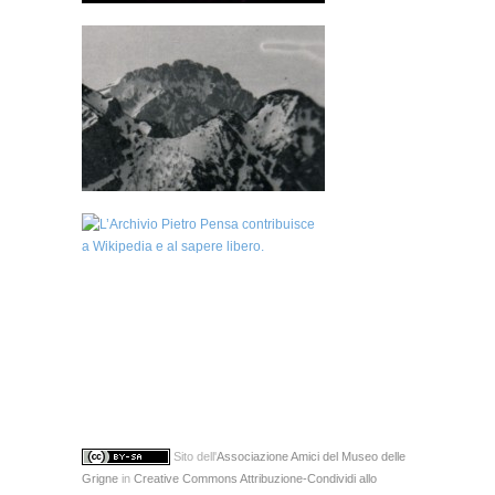
Sito
dell'
Associazione Amici del Museo delle
Grigne
in
Creative Commons Attribuzione-Condividi allo